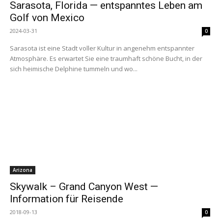
Sarasota, Florida — entspanntes Leben am
Golf von Mexico
2024-03-31
0
Sarasota ist eine Stadt voller Kultur in angenehm entspannter
Atmosphäre. Es erwartet Sie eine traumhaft schöne Bucht, in der
sich heimische Delphine tummeln und wo...
Arizona
Skywalk – Grand Canyon West —
Information für Reisende
2018-09-13
0