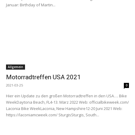
Januar: Birthday of Martin...
Allgemein
Motorradtreffen USA 2021
2021-03-25
0
Hier ein Update zu den großen Motorradtreffen in den USA…. Bike
WeekDaytona Beach, FL4-13. März 2022 Web: officialbikeweek.com/
Laconia Bike WeekLaconia, New Hampshire12-20 Juni 2021 Web:
https://laconiamcweek.com/ SturgisSturgis, South...