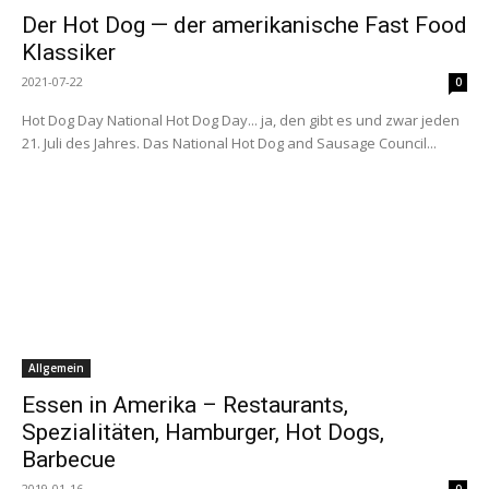
Der Hot Dog — der amerikanische Fast Food
Klassiker
2021-07-22
0
Hot Dog Day National Hot Dog Day... ja, den gibt es und zwar jeden
21. Juli des Jahres. Das National Hot Dog and Sausage Council...
Allgemein
Essen in Amerika – Restaurants,
Spezialitäten, Hamburger, Hot Dogs,
Barbecue
2019-01-16