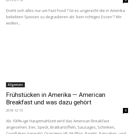
0
Dreht sich alles nur um Fast Food ? Ist es ungerecht die in Amerika
beliebten Speisen zu degradieren als 'kein richtiges Essen'? Wir
wollen...
Allgemein
Frühstücken in Amerika — American
Breakfast und was dazu gehört
2018-12-15
0
Als 100%-ige Hauptmahlzeit wird das American Breakfast
angesehen. Eier, Speck, Bratkartoffeln, Sausages, Schinken,
Cornflakes (cereals), Orangensaft, Muffins, Bagels, Pancakes, und