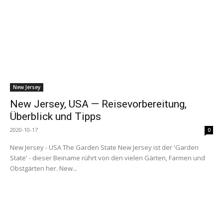
New Jersey
New Jersey, USA — Reisevorbereitung,
Überblick und Tipps
2020-10-17
0
New Jersey - USA The Garden State New Jersey ist der 'Garden
State' - dieser Beiname rührt von den vielen Gärten, Farmen und
Obstgärten her. New...