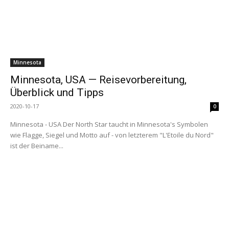
Minnesota
Minnesota, USA — Reisevorbereitung,
Überblick und Tipps
2020-10-17
0
Minnesota - USA Der North Star taucht in Minnesota's Symbolen
wie Flagge, Siegel und Motto auf - von letzterem "L'Etoile du Nord"
ist der Beiname...