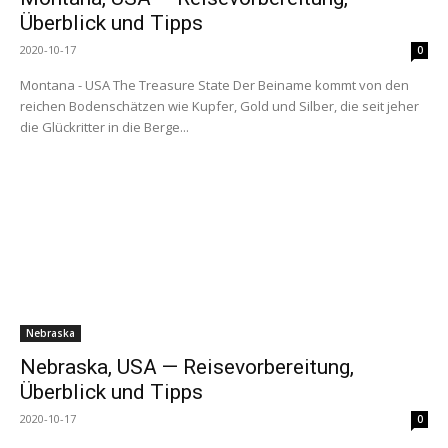
Überblick und Tipps
2020-10-17
0
Montana - USA The Treasure State Der Beiname kommt von den
reichen Bodenschätzen wie Kupfer, Gold und Silber, die seit jeher
die Glückritter in die Berge...
Nebraska
Nebraska, USA — Reisevorbereitung,
Überblick und Tipps
2020-10-17
0