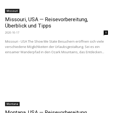
Missouri
Missouri, USA — Reisevorbereitung,
Überblick und Tipps
2020-10-17
0
Missouri - USA The Show Me State Besuchern eröffnen sich viele
verschiedene Möglichkeiten der Urlaubsgestaltung. Sei es ein
einsamer Wanderpfad in den Ozark Mountains, das Entdecken...
Montana
Montana, USA — Reisevorbereitung,