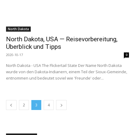
North Dakota
North Dakota, USA — Reisevorbereitung,
Überblick und Tipps
2020-10-17
0
North Dakota - USA The Flickertail State Der Name North Dakota
wurde von den Dakota-Indianern, einem Teil der Sioux-Gemeinde,
entnommen und bedeutet soviel wie 'Freunde' oder...
2
3
4