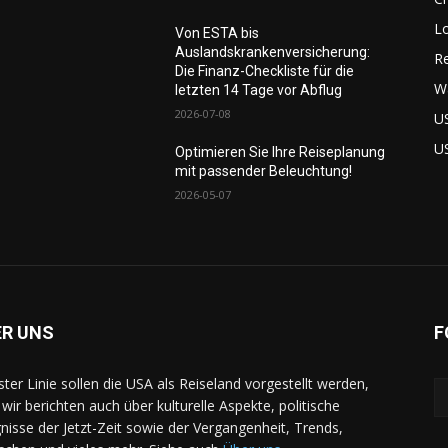
L
Von ESTA bis
Auslandskrankenversicherung:
Re
Die Finanz-Checkliste für die
W
letzten 14 Tage vor Abflug
2026-07-08
U
U
Optimieren Sie Ihre Reiseplanung
mit passender Beleuchtung!
2026-05-07
ER UNS
F
rster Linie sollen die USA als Reiseland vorgestellt werden,
 wir berichten auch über kulturelle Aspekte, politische
gnisse der Jetzt-Zeit sowie der Vergangenheit, Trends,