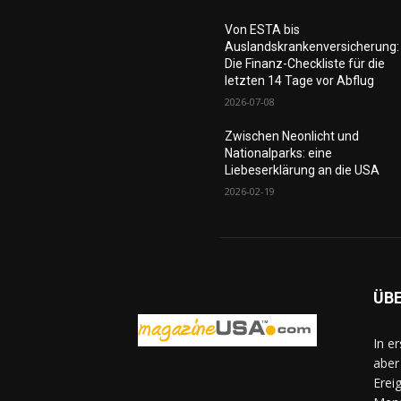
Von ESTA bis
Auslandskrankenversicherung:
Die Finanz-Checkliste für die
letzten 14 Tage vor Abflug
2026-07-08
Zwischen Neonlicht und
Nationalparks: eine
Liebeserklärung an die USA
2026-02-19
ÜB
In e
aber
Erei