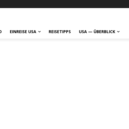
O
EINREISE USA
REISETIPPS
USA — ÜBERBLICK