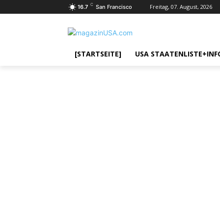
C
Freitag, 07. August, 2026
16.7
San Francisco
[STARTSEITE]
USA STAATENLISTE+INF