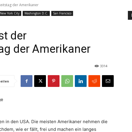
gkeitstag der Amerikaner
New York City
Washington D.C.
San Francisco
st der
ag der Amerikaner
3314
eilen
hsten in den USA. Die meisten Amerikaner nehmen die
chdem, wie er fällt, frei und machen ein langes