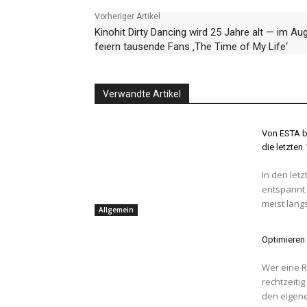
Vorheriger Artikel
Kinohit Dirty Dancing wird 25 Jahre alt — im Au
feiern tausende Fans ‚The Time of My Life‘
Verwandte Artikel
Von ESTA bi
die letzten
In den letz
entspannt 
meist längs
Allgemein
Optimieren 
Wer eine Re
rechtzeiti
den eigene