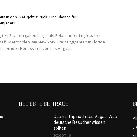
us in den USA geht zurück: Eine Chance für
enjäger?
igten Staaten galten lange als Selbstläufer im globalen
äft. Metropolen wie New York, Freizeitgiganten in Florida
chillernden Boulevards von Las Vegas...
BELIEBTE BEITRÄGE
B
as
Casino-Trip nach Las Vegas: Was
Al
deutsche Besucher wissen
US
sollten
2026-07-16
C