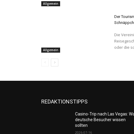
Allgemein
Der Tourism
Schnäppch
Die Verein
Reisegesch
oder die s
Allgemein
REDAKTIONSTIPPS
Casino-Trip nach Las Vegas: W
deutsche Besucher wissen
sollten
2026-07-16