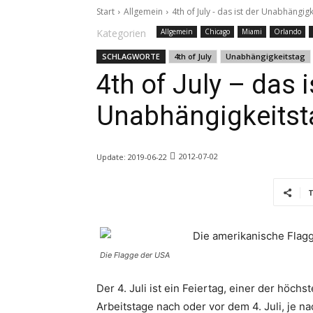
Start
Allgemein
4th of July - das ist der Unabhängi
Kategorien
Allgemein
Chicago
Miami
Orlando
SCHLAGWORTE
4th of July
Unabhängigkeitstag
4th of July – das i
Unabhängigkeitst
2012-07-02
Update:
2019-06-22
T
Die Flagge der USA
Der 4. Juli ist ein Feiertag, einer der höc
Arbeitstage nach oder vor dem 4. Juli, je na