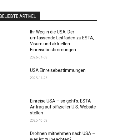
BELIEBTE ARTIKEL
Ihr Weg in die USA: Der
umfassende Leitfaden zu ESTA,
Visum und aktuellen
Einreisebestimmungen
2026-01-08
USA Einreisebestimmungen
2025-11-23
Einreise USA — so geht’s: ESTA
Antrag auf offizieller U.S. Website
stellen
2025-10-08
Drohnen mitnehmen nach USA –
was ist zu beachten?