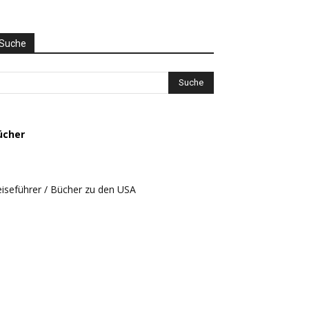
nd
HEMEN
USWAHL
Suche
ücher
iseführer / Bücher zu den USA