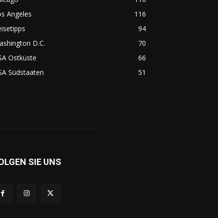
os Angeles
116
isetipps
94
ashington D.C.
70
SA Ostküste
66
SA Südstaaten
51
OLGEN SIE UNS