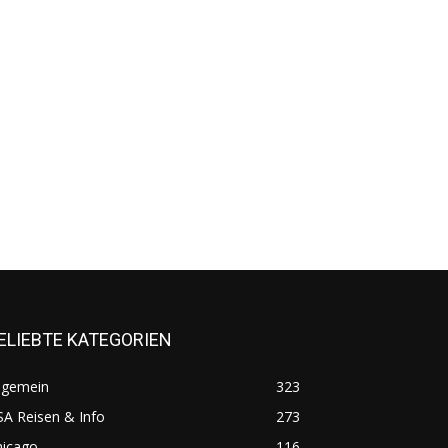
ELIEBTE KATEGORIEN
lgemein
323
A Reisen & Info
273
hicago
116