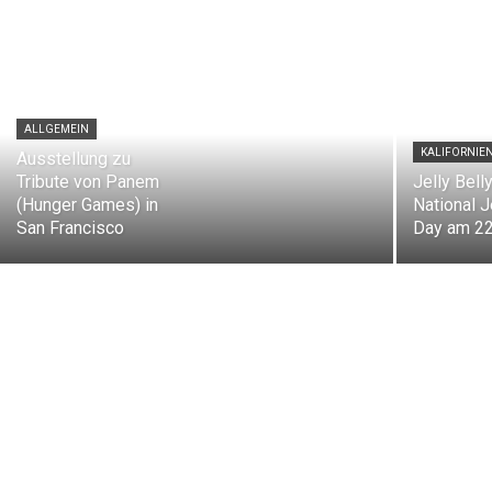
ALLGEMEIN
KALIFORNIE
Ausstellung zu
Tribute von Panem
Jelly Belly
(Hunger Games) in
National J
San Francisco
Day am 22.