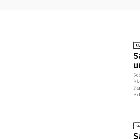
S
S
u
Sehe
Al
Pa
Ar
S
S