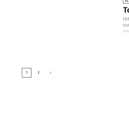
A
T
HI
un
1
2