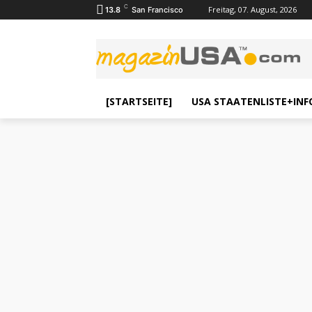
C
Freitag, 07. August, 2026
13.8
San Francisco
[STARTSEITE]
USA STAATENLISTE+INF