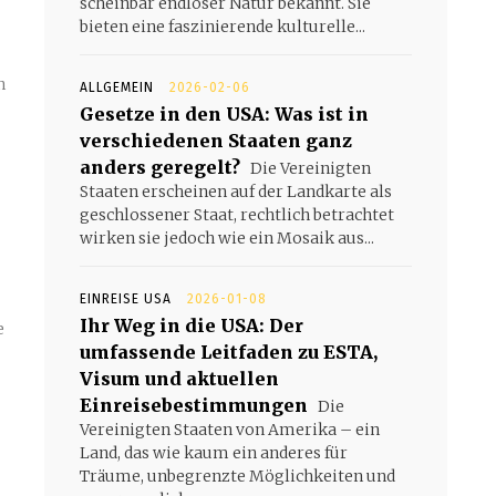
scheinbar endloser Natur bekannt. Sie
bieten eine faszinierende kulturelle...
n
ALLGEMEIN
2026-02-06
Gesetze in den USA: Was ist in
verschiedenen Staaten ganz
anders geregelt?
Die Vereinigten
Staaten erscheinen auf der Landkarte als
geschlossener Staat, rechtlich betrachtet
wirken sie jedoch wie ein Mosaik aus...
EINREISE USA
2026-01-08
Ihr Weg in die USA: Der
umfassende Leitfaden zu ESTA,
Visum und aktuellen
Einreisebestimmungen
Die
Vereinigten Staaten von Amerika – ein
Land, das wie kaum ein anderes für
Träume, unbegrenzte Möglichkeiten und