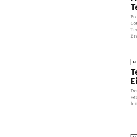
T
Fredericks
Cou
Te
Bra
A
T
E
Deutsc
Ve
lei