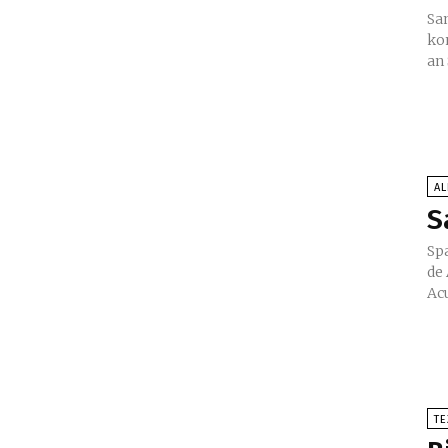
Sa
ko
A
S
Spani
de
Ac
TE