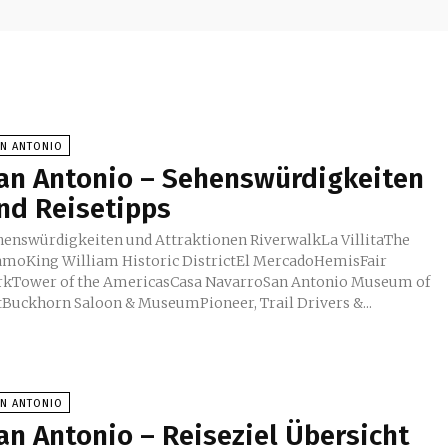
AN ANTONIO
an Antonio – Sehenswürdigkeiten
nd Reisetipps
nswürdigkeiten und Attraktionen RiverwalkLa VillitaThe
amoKing William Historic DistrictEl MercadoHemisFair
rkTower of the AmericasCasa NavarroSan Antonio Museum of
tBuckhorn Saloon & MuseumPioneer, Trail Drivers &...
AN ANTONIO
an Antonio – Reiseziel Übersicht