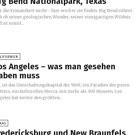
ig Bend Nationalpark, Texas
r die Einsamkeit sucht - hier wird er sie finden. Big Bend rühmt
ch ob seiner geologischen Wunder, seiner einzigartigen Wildnis
 ist somit...
LIFORNIEN
os Angeles – was man gesehen
aben muss
. ist das Unterhaltungskapital der Welt, ein Paradies des guten
tters, ein kulturelles Mecca, mit mehr als 300 Museen. Los
eles hat weiter den größten...
XAS
redericksburg und New Braunfels,