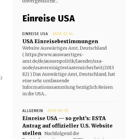
unvergessliche...
Einreise USA
EINREISE USA
2020-12-14
USA Einreisebestimmungen
Website Auswärtiges Amt, Deutschland
( https://www.auswaertiges-
amt.de/de/aussenpolitik/laender/usa-
node/usavereinigtestaatensicherheit/2013
82) ) Das Auswärtige Amt, Deutschland, hat
 2
eine sehr umfassende
Informationssammlung bezüglich Reisen
in die USA...
ALLGEMEIN
2019-07-15
Einreise USA — so geht’s: ESTA
Antrag auf offizieller U.S. Website
stellen
Nachfolgend die