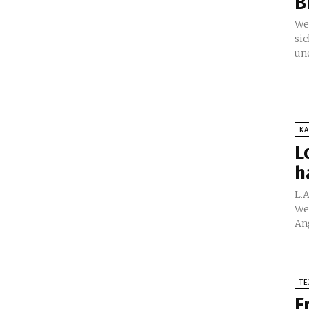
B
We
si
und
KA
L
h
L.A
We
Ang
TE
F