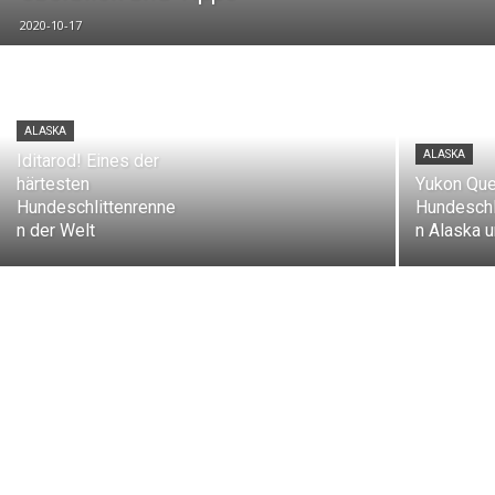
2020-10-17
ALASKA
ALASKA
Iditarod! Eines der
härtesten
Yukon Qu
Hundeschlittenrenne
Hundeschl
n der Welt
n Alaska 