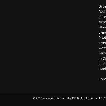
Bild
Rech
unse
sieh
HInw
blen
Prod
Tran
wört
verd
:-) 
helf
Dank
Cont
© 2025 magazinUSA.com /by DENALImultimedia LLC, C