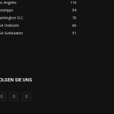
os Angeles
116
isetipps
94
ashington D.C.
70
SA Ostküste
66
SA Südstaaten
51
OLGEN SIE UNS