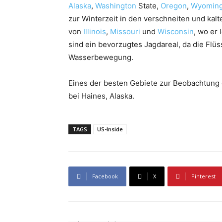
Alaska
,
Washington
State,
Oregon
,
Wyomin
zur Winterzeit in den verschneiten und kal
von
Illinois
,
Missouri
und
Wisconsin
, wo er
sind ein bevorzugtes Jagdareal, da die Flüs
Wasserbewegung.
Eines der besten Gebiete zur Beobachtung d
bei Haines, Alaska.
TAGS
US-Inside
Facebook
X
Pinterest