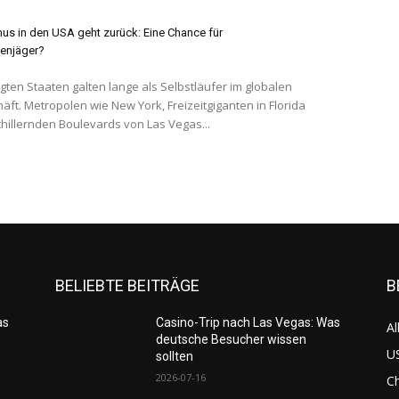
us in den USA geht zurück: Eine Chance für
enjäger?
igten Staaten galten lange als Selbstläufer im globalen
äft. Metropolen wie New York, Freizeitgiganten in Florida
chillernden Boulevards von Las Vegas...
BELIEBTE BEITRÄGE
B
as
Casino-Trip nach Las Vegas: Was
Al
deutsche Besucher wissen
US
sollten
2026-07-16
C