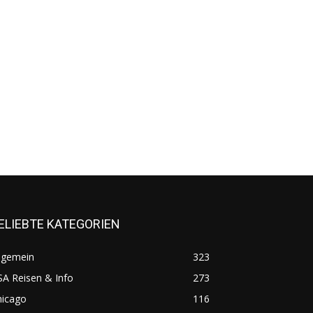
ELIEBTE KATEGORIEN
lgemein
323
A Reisen & Info
273
hicago
116