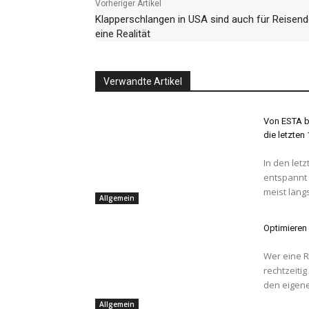
Vorheriger Artikel
Klapperschlangen in USA sind auch für Reisen
eine Realität
Verwandte Artikel
Von ESTA bi
die letzten
In den letz
entspannt 
meist längs
Allgemein
Optimieren 
Wer eine Re
rechtzeiti
den eigene
Allgemein