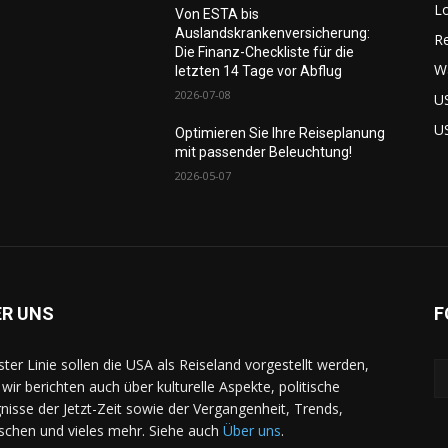
L
Von ESTA bis
Auslandskrankenversicherung:
Re
Die Finanz-Checkliste für die
W
letzten 14 Tage vor Abflug
2026-07-08
U
U
Optimieren Sie Ihre Reiseplanung
mit passender Beleuchtung!
2026-05-07
ER UNS
F
rster Linie sollen die USA als Reiseland vorgestellt werden,
 wir berichten auch über kulturelle Aspekte, politische
gnisse der Jetzt-Zeit sowie der Vergangenheit, Trends,
chen und vieles mehr. Siehe auch
Über uns
.