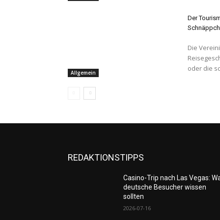
Der Tourism
Schnäppch
Die Verein
Reisegesch
oder die s
Allgemein
REDAKTIONSTIPPS
Casino-Trip nach Las Vegas: W
deutsche Besucher wissen
sollten
2026-07-16