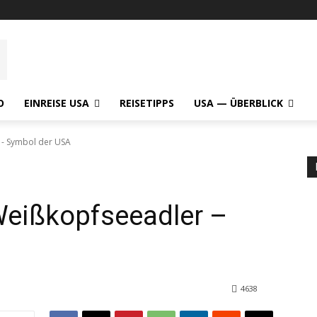
O
EINREISE USA
REISETIPPS
USA — ÜBERBLICK
 - Symbol der USA
Weißkopfseeadler –
4638