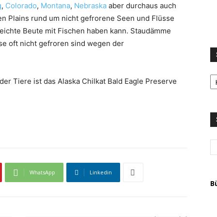
g
,
Colorado
,
Montana
,
Nebraska
aber durchaus auch
ten Plains rund um nicht gefrorene Seen und Flüsse
 leichte Beute mit Fischen haben kann. Staudämme
se oft nicht gefroren sind wegen der
S
er Tiere ist das Alaska Chilkat Bald Eagle Preserve
LI
u
T
A
WhatsApp
Linkedin
B