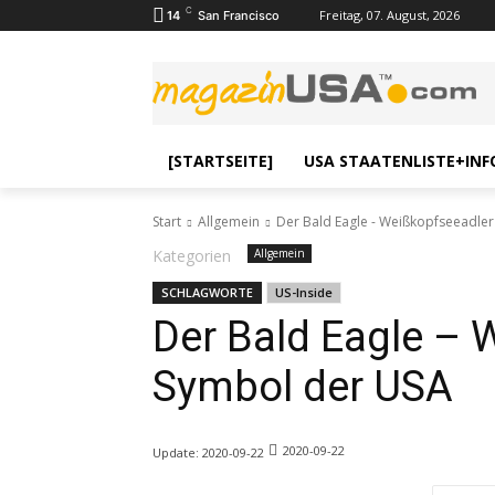
C
Freitag, 07. August, 2026
14
San Francisco
[STARTSEITE]
USA STAATENLISTE+INF
Start
Allgemein
Der Bald Eagle - Weißkopfseeadler
Kategorien
Allgemein
SCHLAGWORTE
US-Inside
Der Bald Eagle – 
Symbol der USA
2020-09-22
Update:
2020-09-22