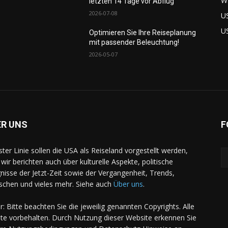
W
letzten 14 Tage vor Abflug
2026-07-08
U
U
Optimieren Sie Ihre Reiseplanung
mit passender Beleuchtung!
2026-05-07
ER UNS
F
rster Linie sollen die USA als Reiseland vorgestellt werden,
 wir berichten auch über kulturelle Aspekte, politische
gnisse der Jetzt-Zeit sowie der Vergangenheit, Trends,
chen und vieles mehr. Siehe auch
Über uns
.
er: Bitte beachten Sie die jeweilig genannten Copyrights. Alle
te vorbehalten. Durch Nutzung dieser Website erkennen Sie