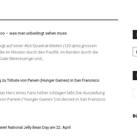
sco – was man unbedingt sehen muss
liegt auf einer 46,6-Quadrat-Meilen (120 qkm) grossen
S
 die im Westen durch den Pazifik, im Norden durch die
LI
Gate Meeresenge und...
u
T
A
g zu Tribute von Panem (Hunger Games) in San Francisco
das Herz eines Fans höher schlagen läßt: Die Ausstellung
 von Panem ("Hunger Games") ist derzeit in San Francisco
.
B
feiert National Jelly Bean Day am 22. April