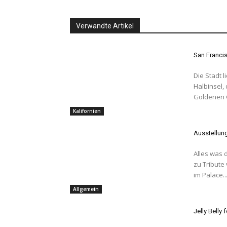
Verwandte Artikel
San Franci
Die Stadt 
Halbinsel,
Goldenen 
Kalifornien
Ausstellun
Alles was 
zu Tribute
im Palace..
Allgemein
Jelly Belly 