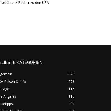
iseführer / Bücher zu den USA
ELIEBTE KATEGORIEN
lgemein
323
A Reisen & Info
273
hicago
116
os Angeles
116
isetipps
94