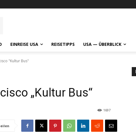
O
EINREISE USA
REISETIPPS
USA — ÜBERBLICK
isco "Kultur Bus"
cisco „Kultur Bus“
1697
eilen