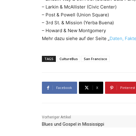
– Larkin & McAllister (Civic Center)
– Post & Powell (Union Square)
– 3rd St. & Mission (Yerba Buena)
– Howard & New Montgomery
Mehr dazu siehe auf der Seite „
Daten, Fakt
TAGS
CultureBus
San Francisco
Facebook
X
Pinterest
Vorheriger Artikel
Blues und Gospel in Mississippi