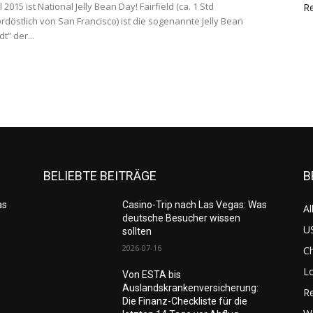
l 2015 ist National Jelly Bean Day! Fairfield (ca. 1 Std
Re
rdöstlich von San Francisco) ist die sogenannte Jelly Bean
t” der...
BELIEBTE BEITRÄGE
B
as
Casino-Trip nach Las Vegas: Was
Al
deutsche Besucher wissen
US
sollten
2026-07-16
C
L
Von ESTA bis
Auslandskrankenversicherung:
Re
Die Finanz-Checkliste für die