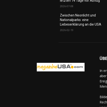
letzten 14 Tage vor Abflug
2026-07-08
Zwischen Neonlicht und
Nationalparks: eine
Liebeserklärung an die USA
2026-02-19
ÜB
In e
aber
Erei
Mens
Bild
Rech