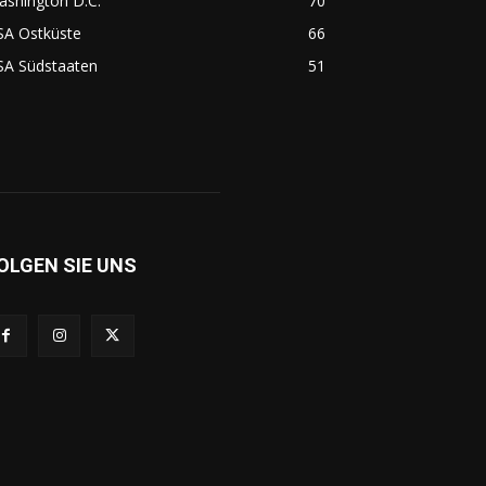
ashington D.C.
70
SA Ostküste
66
SA Südstaaten
51
OLGEN SIE UNS