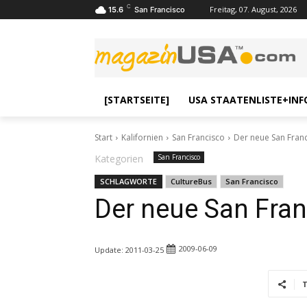
C
Freitag, 07. August, 2026
15.6
San Francisco
[STARTSEITE]
USA STAATENLISTE+INF
Start
Kalifornien
San Francisco
Der neue San Franc
Kategorien
San Francisco
SCHLAGWORTE
CultureBus
San Francisco
Der neue San Fran
2009-06-09
Update:
2011-03-25
T