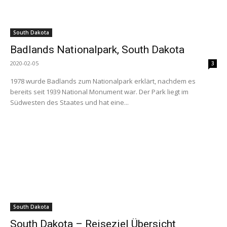
South Dakota
Badlands Nationalpark, South Dakota
2020-02-05
3
1978 wurde Badlands zum Nationalpark erklärt, nachdem es
bereits seit 1939 National Monument war. Der Park liegt im
Südwesten des Staates und hat eine...
South Dakota
South Dakota – Reiseziel Übersicht