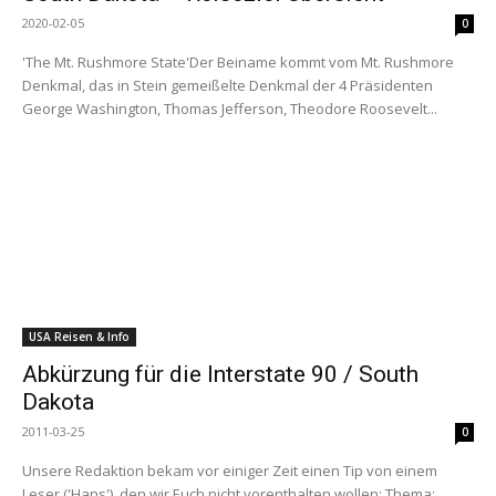
2020-02-05
0
'The Mt. Rushmore State'Der Beiname kommt vom Mt. Rushmore
Denkmal, das in Stein gemeißelte Denkmal der 4 Präsidenten
George Washington, Thomas Jefferson, Theodore Roosevelt...
USA Reisen & Info
Abkürzung für die Interstate 90 / South
Dakota
2011-03-25
0
Unsere Redaktion bekam vor einiger Zeit einen Tip von einem
Leser ('Hans'), den wir Euch nicht vorenthalten wollen: Thema: