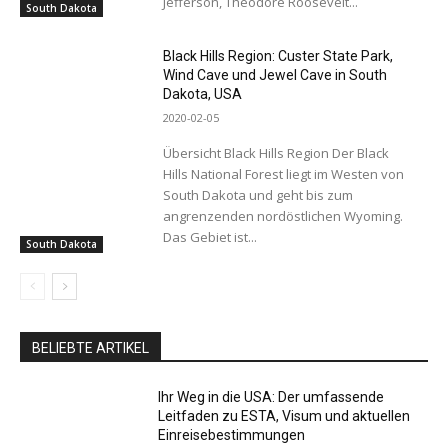
Jefferson, Theodore Roosevelt...
South Dakota
Black Hills Region: Custer State Park,
Wind Cave und Jewel Cave in South
Dakota, USA
2020-02-05
Übersicht Black Hills Region Der Black
Hills National Forest liegt im Westen von
South Dakota und geht bis zum
angrenzenden nordöstlichen Wyoming.
Das Gebiet ist...
South Dakota
BELIEBTE ARTIKEL
Ihr Weg in die USA: Der umfassende
Leitfaden zu ESTA, Visum und aktuellen
Einreisebestimmungen