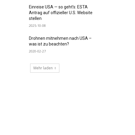
Einreise USA — so geht’s: ESTA
Antrag auf offizieller U.S. Website
stellen
2025-10-08
Drohnen mitnehmen nach USA –
was ist zu beachten?
2020-02-27
Mehr laden