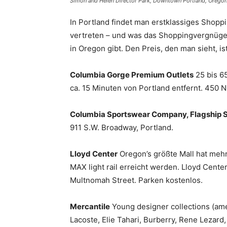
Simon and Helen Director Park, Downtown Portland, Orego
In Portland findet man erstklassiges Shopp
vertreten – und was das Shoppingvergnügen 
in Oregon gibt. Den Preis, den man sieht, is
Columbia Gorge Premium Outlets
25 bis 6
ca. 15 Minuten von Portland entfernt. 450 N
Columbia Sportswear Company, Flagship 
911 S.W. Broadway, Portland.
Lloyd Center
Oregon’s größte Mall hat mehr
MAX light rail erreicht werden. Lloyd Cente
Multnomah Street. Parken kostenlos.
Mercantile
Young designer collections (am
Lacoste, Elie Tahari, Burberry, Rene Lezard