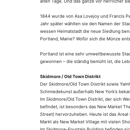
alten Tage. Und das ganze vor herrlicher Be
1844 wurde von Asa Lovejoy und Francis Pe
Jahr später wählten sie den Namen der Sta
wessen Heimatstadt die neue Siedlung ben
Portland, Maine? Wofür sich die Münze entsc
Portland ist eine sehr umweltbewusste Stad
gewonnen – die ständig bemüht ist, die Leb
Skidmore / Old Town Distrikt
Der Skidmore/Old Town Distrikt sowie Yamh
Schmiedekunst außerhalb New York’s bekan
Im Skidmore/Old Town Distrikt, der sich We
befindet, ist besonders das New Market Th
Street) hervorzuheben. Heute ist das Area
Markt als New Market Village mit vielen Sh
Im Skidmore-Fountain Building befinden sic