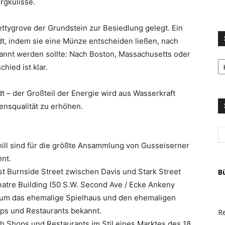
rgkulisse.
ttygrove der Grundstein zur Besiedlung gelegt. Ein
dt, indem sie eine Münze entscheiden ließen, nach
annt werden sollte: Nach Boston, Massachusetts oder
S
hied ist klar.
LI
u
T
t – der Großteil der Energie wird aus Wasserkraft
A
ensqualität zu erhöhen.
ill sind für die größte Ansammlung von Gusseiserner
nt.
st Burnside Street zwischen Davis und Stark Street
B
eatre Building (50 S.W. Second Ave / Ecke Ankeny
l um das ehemalige Spielhaus und den ehemaligen
ops und Restaurants bekannt.
Re
h Shops und Restaurants im Stil eines Marktes des 18.