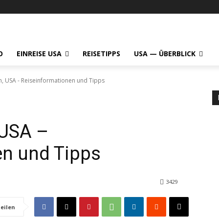
O
EINREISE USA
REISETIPPS
USA — ÜBERBLICK
n, USA - Reiseinformationen und Tipps
 USA –
en und Tipps
3429
eilen