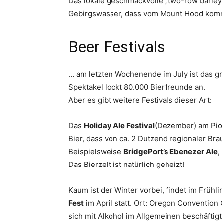
Das lokale geschmackvolle „two-row barley“
Gebirgswasser, dass vom Mount Hood kommt,
Beer Festivals
… am letzten Wochenende im July ist das gr
Spektakel lockt 80.000 Bierfreunde an.
Aber es gibt weitere Festivals dieser Art:
Das
Holiday Ale Festival
(Dezember) am Pio
Bier, dass von ca. 2 Dutzend regionaler Bra
Beispielsweise
BridgePort’s Ebenezer Ale
,
Das Bierzelt ist natürlich geheizt!
Kaum ist der Winter vorbei, findet im Frühli
Fest
im April statt. Ort: Oregon Convention 
sich mit Alkohol im Allgemeinen beschäftigt