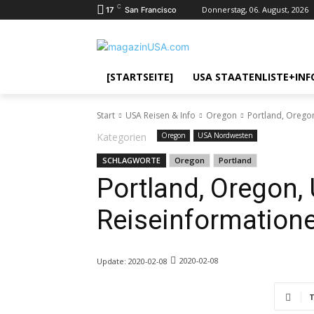
C
Donnerstag, 06. August, 2026
17
San Francisco
[STARTSEITE]
USA STAATENLISTE+INF
Start
USA Reisen & Info
Oregon
Portland, Orego
Kategorien
Oregon
USA Nordwesten
SCHLAGWORTE
Oregon
Portland
Portland, Oregon,
Reiseinformation
2020-02-08
Update:
2020-02-08
T