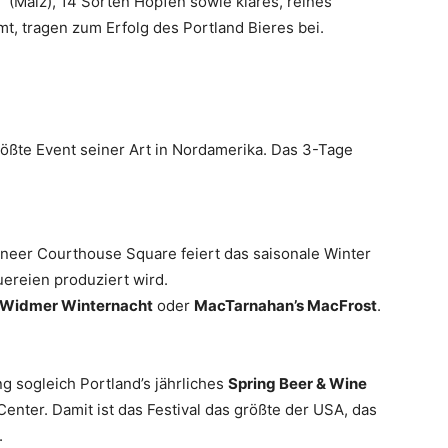
 (Malz), 14 Sorten Hopfen sowie klares, reines
 tragen zum Erfolg des Portland Bieres bei.
ößte Event seiner Art in Nordamerika. Das 3-Tage
neer Courthouse Square feiert das saisonale Winter
uereien produziert wird.
Widmer Winternacht
oder
MacTarnahan’s MacFrost
.
ng sogleich Portland’s jährliches
Spring Beer & Wine
Center. Damit ist das Festival das größte der USA, das
.