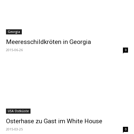
Georgia
Meeresschildkröten in Georgia
2015-06-26
0
USA Ostküste
Osterhase zu Gast im White House
2015-03-25
0